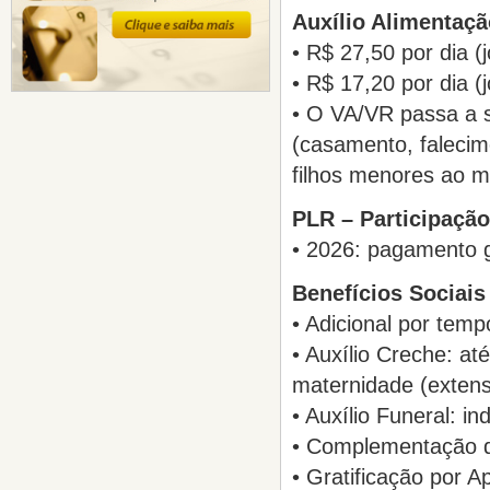
Auxílio Alimentaçã
• R$ 27,50 por dia (
• R$ 17,20 por dia (
• O VA/VR passa a s
(casamento, faleci
filhos menores ao m
PLR – Participaçã
• 2026: pagamento g
Benefícios Sociais
• Adicional por temp
• Auxílio Creche: at
maternidade (extens
• Auxílio Funeral: i
• Complementação de
• Gratificação por A