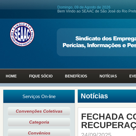
Domingo, 09 de Agosto de 2026
Bem Vindo ao SEAAC de São José do Rio Pret
HOME
FIQUE SÓCIO
BENEFÍCIOS
NOTÍCIAS
EV
Notícias
Serviços On-line
Convenções Coletivas
FECHADA C
Categoria
RECUPERAÇÃ
Convênios
24/09/2025